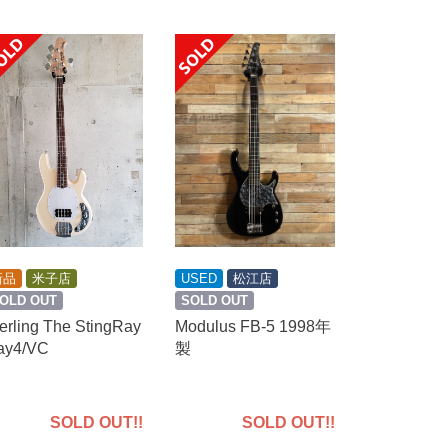
新品
米子店
USED
松江店
OLD OUT
SOLD OUT
erling The StingRay
Modulus FB-5 1998年
ay4/VC
製
SOLD OUT!!
SOLD OUT!!