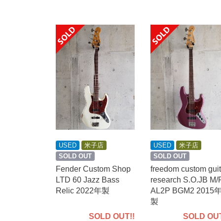
USED
米子店
USED
米子店
SOLD OUT
SOLD OUT
Fender Custom Shop
freedom custom guit
LTD 60 Jazz Bass
research S.O.JB M/
Relic 2022年製
AL2P BGM2 2015
製
SOLD OUT!!
SOLD OUT