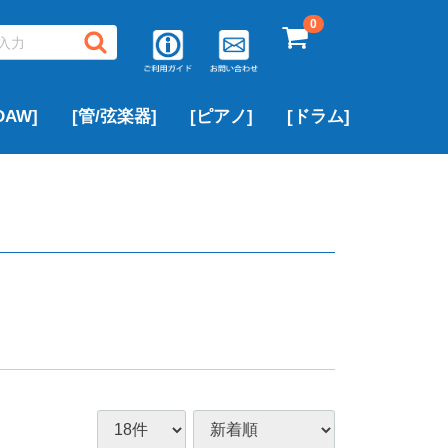
0
AW]
[管/弦楽器]
[ピアノ]
[ドラム]
▶サキソフォン
▶フルート
▶トランペット
▶クラリネット
▶トロンボーン
▶中古ピアノ
▶ROLAND
▶YAMAHA
▶その他のブランド
アルトサックス
テナーサックス
ソプラノサックス
▶PEARL
▶ROLAND
▶YAMAHA
その他のブランド