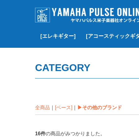
[エレキギター]
[アコースティックギタ
▷価格帯で探す
▶Fender
▶Fender Custom Shop
▶Gibson
▶Gibson Custom Shop
▶︎YAMAHA
▶momose
▶J.W. Black
▶SCHECTER
▶Black Smoker
▶Squier
▶その他のブランド
▷価格帯で探す
▶Gibson
▶Martin
▶Taylor
▶YAMAHA
▶MORRIS
▶Headway
▶K.Yairi
▶Guild
▶Martinez
▶その他のブランド
▶クラシック/エレガッ
▶Paul Reed Smith(PRS)
¥100,000以下
¥100,000~¥200,
¥200,000~¥300,
¥300,000~¥500,
¥500,000-¥1,000
¥1,000,000以上
新品
USED
VINTAGE
新品
USED
新品
USED
VINTAGE
新品
USED
新品
USED
新品
新品特価
USED
新品
USED
新品
USED
新品
新品特価
USED
VINTAGE
CATEGORY
全商品
[ベース]
▶その他のブランド
16
件
の商品がみつかりました。