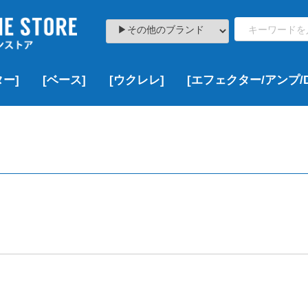
ー]
[ベース]
[ウクレレ]
[エフェクター/アンプ/D
ト
000
000
000
,000
¥100,000以下
¥100,000~¥200,000
¥200,000~¥300,000
¥300,000~¥500,000
¥500,000~¥1,000,000
¥1,000,000以上
新品
USED
VINTAGE
新品
USED
VINTAGE
新品
新品特価
USED
新品
USED
新品
USED
VINTAGE
新品
新品特価
USED
VINTAGE
▷価格帯で探す
▶Fender
▶Squier
▶YAMAHA
▶Bacchus
▶EDWARDS
▶ESP
▶Grass Roots
▶LAKLAND
▶momose
▶SCHECTER
▶その他のブランド
▷ボディーサイズで探す
▶DCT
▶Famous
▶KALA
▶KAMAKA
▶KoALOHA
▶Leho
▶Martin
▶Ohana
▶uma
▶その他のブランド
¥100,000以下
¥100,000~¥200,000
¥200,000~¥300,000
¥300,000~¥500,000
¥500,000~¥1,000,000
¥1,000,000以上
新品
USED
VINTAGE
新品
USED
▶Multi Effects
▶Overdrive/Distortion
▶Booster
▶Chorus
▶Delay/Reverb
▶Wah/Volume Padals
▶Compressor
▶Looper
▶その他
▶Acoustic Guitar Effects
▶Bass Effects
▶Guitar & Bass Amps
▶DAW/Recorder
ソプラノ
コンサート
テナー
その他
新品
USED
VINTAGE