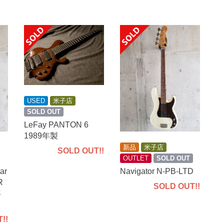
USED
米子店
SOLD OUT
LeFay PANTON 6
1989年製
新品
米子店
SOLD OUT!!
OUTLET
SOLD OUT
Navigator N-PB-LTD
ar
R
SOLD OUT!!
年
!!