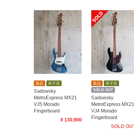
新品
米子店
新品
米子店
SOLD OUT
Sadowsky
MetroExpress MX21
Sadowsky
VJ5 Morado
MetroExpress MX2
Fingerboard
VJ4 Morado
Fingerboard
¥ 130,900
SOLD OUT