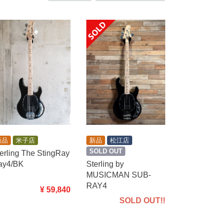
新品
米子店
新品
松江店
SOLD OUT
erling The StingRay
ay4/BK
Sterling by
MUSICMAN SUB-
RAY4
¥ 59,840
SOLD OUT!!