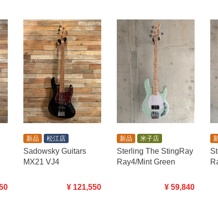
新品
米子店
新品
松江店
Sterling The StingRay
Sadowsky Guitars
St
Ray4/Mint Green
MX21 VJ4
R
¥ 59,840
950
¥ 121,550