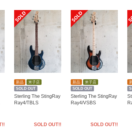
新品
米子店
新品
米子店
S
SOLD OUT
SOLD OUT
St
Sterling The StingRay
Sterling The StingRay
R
1
Ray4/TBLS
Ray4/VSBS
!!
SOLD OUT!!
SOLD OUT!!