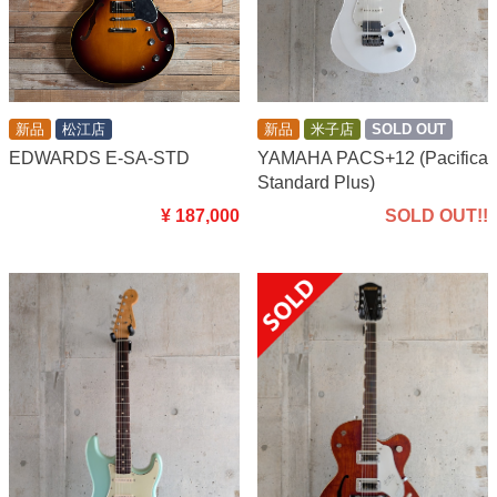
新品
松江店
新品
米子店
SOLD OUT
EDWARDS E-SA-STD
YAMAHA PACS+12 (Pacifica
Standard Plus)
¥ 187,000
SOLD OUT!!