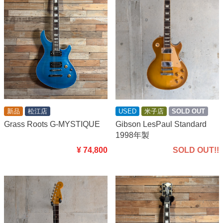
USED
米子店
SOLD OUT
新品
松江店
Gibson LesPaul Standard
Grass Roots G-MYSTIQUE
1998年製
SOLD OUT!!
¥ 74,800