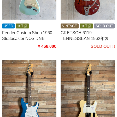
VINTAGE
米子店
SOLD OUT
USED
米子店
GRETSCH 6119
Fender Custom Shop 1960
TENNESSEAN 1962年製
Stratocaster NOS DNB
SOLD OUT!!
¥ 468,000