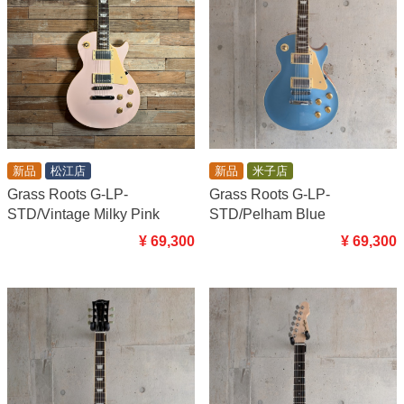
新品
米子店
新品
松江店
Grass Roots G-LP-
Grass Roots G-LP-
STD/Pelham Blue
STD/Vintage Milky Pink
¥ 69,300
¥ 69,300