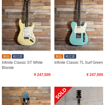
新品
松江店
新品
松江店
Infinite Classic ST White
Infinite Classic TL Surf Green
Blonde
¥ 247,500
¥ 247,500