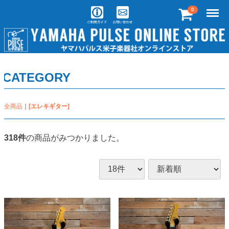
Menu
0
CATEGORY
全商品
[エレキギター]
318
件
の商品がみつかりました。