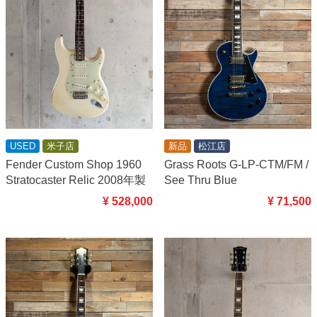
USED
米子店
新品
松江店
Fender Custom Shop 1960
Grass Roots G-LP-CTM/FM /
Stratocaster Relic 2008年製
See Thru Blue
¥ 528,000
¥ 71,500