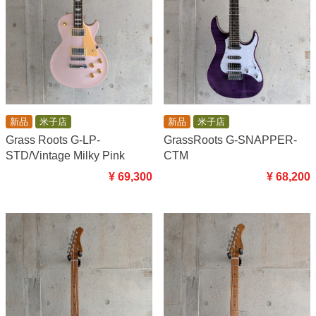
新品
米子店
新品
米子店
Grass Roots G-LP-
GrassRoots G-SNAPPER-
STD/Vintage Milky Pink
CTM
¥ 69,300
¥ 68,200