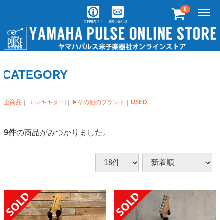
Menu
0
CATEGORY
全商品
[エレキギター]
▶その他のブランド
USED
9
件
の商品がみつかりました。