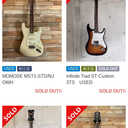
USED
松江店
USED
米子店
SOLD OUT
MOMOSE MST1-STD/NJ
infinite Trad ST Custom
OWH
3TS USED
SOLD OUT!!
SOLD OUT!!