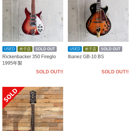
USED
米子店
SOLD OUT
USED
米子店
SOLD OUT
Ibanez GB-10 BS
Rickenbacker 350 Fireglo
1995年製
SOLD OUT!!
SOLD OUT!!