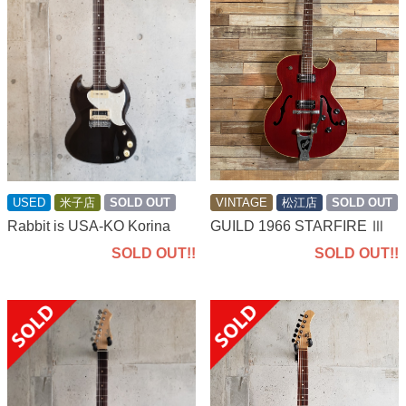
USED
米子店
SOLD OUT
VINTAGE
松江店
SOLD OUT
Rabbit is USA-KO Korina
GUILD 1966 STARFIRE Ⅲ
SOLD OUT!!
SOLD OUT!!