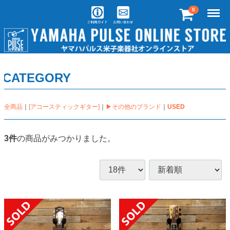
Menu
0
CATEGORY
全商品
[アコースティックギター]
▶その他のブランド
USED
3
件
の商品がみつかりました。