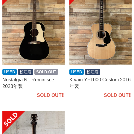
USED
松江店
SOLD OUT
USED
松江店
Nostalgia N1 Reminisce
K.yairi YF1000 Custom 2016
2023年製
年製
SOLD OUT!!
SOLD OUT!!