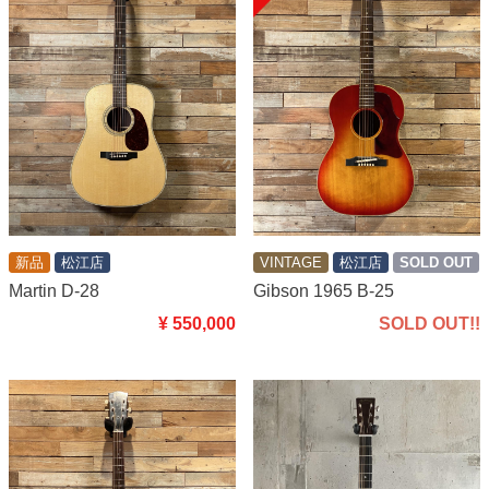
新品
松江店
VINTAGE
松江店
SOLD OUT
Martin D-28
Gibson 1965 B-25
¥ 550,000
SOLD OUT!!