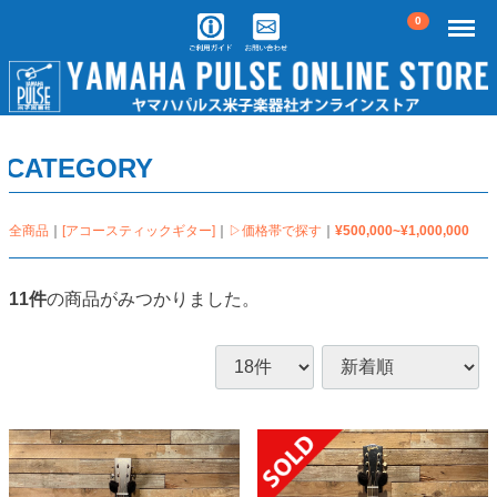
Menu
0
CATEGORY
全商品
[アコースティックギター]
▷価格帯で探す
¥500,000~¥1,000,000
11
件
の商品がみつかりました。