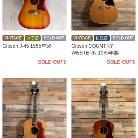
VINTAGE
米子店
SOLD OUT
VINTAGE
松江店
SOLD OUT
Gibson J-45 1965年製
Gibson COUNTRY
WESTERN 1965年製
SOLD OUT!!
SOLD OUT!!