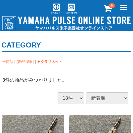
Menu
0
CATEGORY
全商品
[管/弦楽器]
▶クラリネット
3
件
の商品がみつかりました。