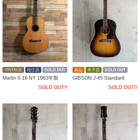
新品
米子店
SOLD OUT
VINTAGE
松江店
SOLD OUT
GIBSON J-45 Standard
Martin 0-16 NY 1963年製
SOLD OUT!!
SOLD OUT!!