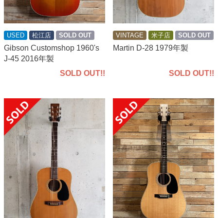
VINTAGE
米子店
SOLD OUT
USED
松江店
SOLD OUT
Martin D-28 1979年製
Gibson Customshop 1960's
J-45 2016年製
SOLD OUT!!
SOLD OUT!!