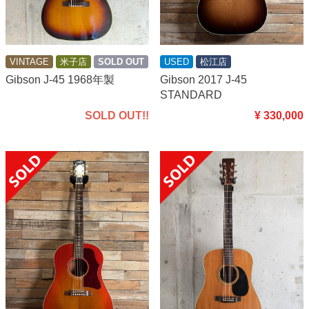
VINTAGE
米子店
SOLD OUT
USED
松江店
Gibson J-45 1968年製
Gibson 2017 J-45
STANDARD
SOLD OUT!!
¥ 330,000