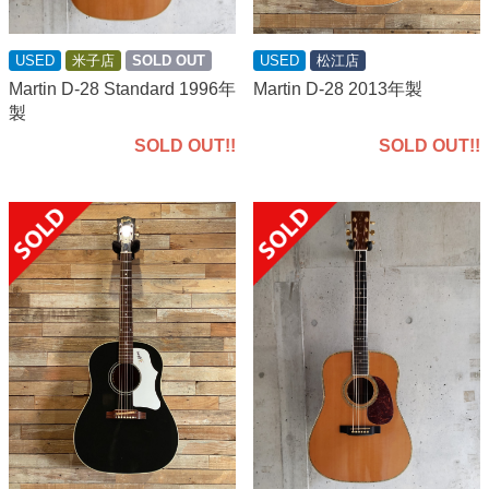
USED
米子店
SOLD OUT
USED
松江店
Martin D-28 Standard 1996年
Martin D-28 2013年製
製
SOLD OUT!!
SOLD OUT!!