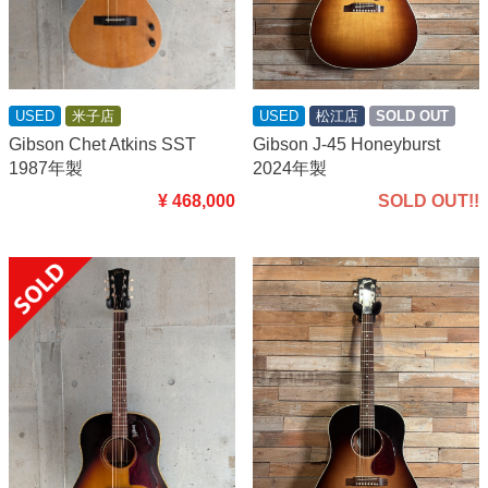
USED
米子店
USED
松江店
SOLD OUT
Gibson Chet Atkins SST
Gibson J-45 Honeyburst
1987年製
2024年製
¥ 468,000
SOLD OUT!!