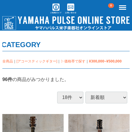
Menu
0
CATEGORY
全商品
[アコースティックギター]
▷価格帯で探す
¥300,000~¥500,000
96
件
の商品がみつかりました。