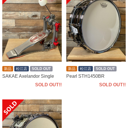
新品
松江店
SOLD OUT
新品
松江店
SOLD OUT
SAKAE Axelandor Single
Pearl STH1450BR
SOLD OUT!!
SOLD OUT!!