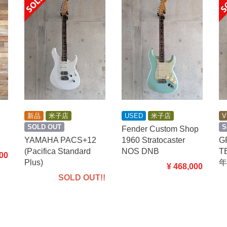
USED
米子店
V
新品
米子店
S
SOLD OUT
Fender Custom Shop
1960 Stratocaster
G
YAMAHA PACS+12
NOS DNB
T
(Pacifica Standard
000
年
Plus)
¥ 468,000
SOLD OUT!!