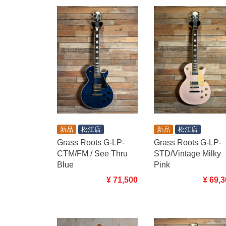
新品
松江店
新品
松江店
Grass Roots G-LP-
Grass Roots G-LP-
CTM/FM / See Thru
STD/Vintage Milky
Blue
Pink
¥ 71,500
¥ 69,