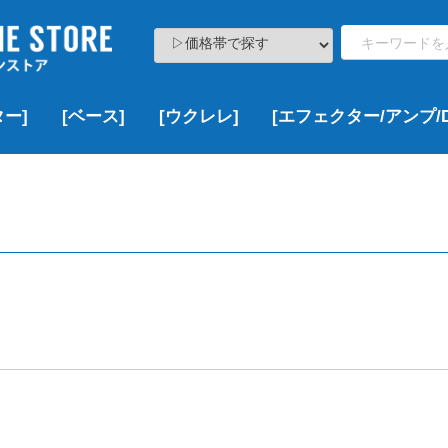
ー]
[ベース]
[ウクレレ]
[エフェクター/アンプ/D
ト
000
000
000
,000
¥100,000以下
¥100,000~¥200,000
¥200,000~¥300,000
¥300,000~¥500,000
¥500,000~¥1,000,000
¥1,000,000以上
新品
USED
VINTAGE
新品
USED
VINTAGE
新品
新品特価
USED
新品
USED
新品
USED
VINTAGE
新品
新品特価
USED
VINTAGE
▷価格帯で探す
▶Fender
▶Squier
▶YAMAHA
▶Bacchus
▶EDWARDS
▶ESP
▶Grass Roots
▶LAKLAND
▶momose
▶SCHECTER
▶その他のブランド
▷ボディーサイズで探す
▶DCT
▶Famous
▶KALA
▶KAMAKA
▶KoALOHA
▶Leho
▶Martin
▶Ohana
▶uma
▶その他のブランド
¥100,000以下
¥100,000~¥200,000
¥200,000~¥300,000
¥300,000~¥500,000
¥500,000~¥1,000,000
¥1,000,000以上
新品
USED
VINTAGE
新品
USED
▶Multi Effects
▶Overdrive/Distortion
▶Booster
▶Chorus
▶Delay/Reverb
▶Wah/Volume Padals
▶Compressor
▶Looper
▶その他
▶Acoustic Guitar Effects
▶Bass Effects
▶Guitar & Bass Amps
▶DAW/Recorder
ソプラノ
コンサート
テナー
その他
新品
USED
VINTAGE