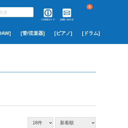
0
AW]
[管/弦楽器]
[ピアノ]
[ドラム]
▶サキソフォン
▶フルート
▶トランペット
▶クラリネット
▶トロンボーン
▶中古ピアノ
▶ROLAND
▶YAMAHA
▶その他のブランド
アルトサックス
テナーサックス
ソプラノサックス
▶PEARL
▶ROLAND
▶YAMAHA
その他のブランド