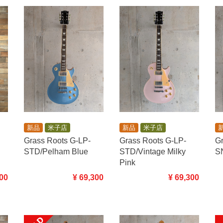
新品
米子店
新品
米子店
Grass Roots G-LP-
Grass Roots G-LP-
Gr
STD/Pelham Blue
STD/Vintage Milky
S
Pink
¥ 69,300
¥ 69,300
300