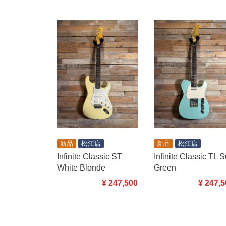
新品
松江店
新品
松江店
Infinite Classic ST
Infinite Classic TL S
White Blonde
Green
¥ 247,500
¥ 247,