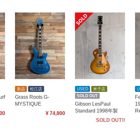
USED
米子店
新品
松江店
U
SOLD OUT
urf
Grass Roots G-
F
Gibson LesPaul
MYSTIQUE
19
Standard 1998年製
R
500
¥ 74,800
SOLD OUT!!