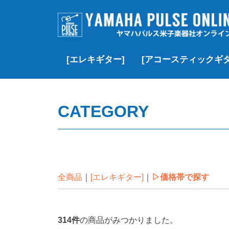
[エレキギター]
[アコースティックギタ
▷価格帯で探す
▶Fender
▶Fender Custom Shop
▶Gibson
▶Gibson Custom Shop
▶︎YAMAHA
▶momose
▶J.W. Black
▶SCHECTER
▶Black Smoker
▶Squier
▶その他のブランド
▷価格帯で探す
▶Gibson
▶Martin
▶Taylor
▶YAMAHA
▶MORRIS
▶Headway
▶K.Yairi
▶Guild
▶Martinez
▶その他のブランド
▶クラシック/エレガッ
▶Paul Reed Smith(PRS)
¥100,000以下
¥100,000~¥200,
¥200,000~¥300,
¥300,000~¥500,
¥500,000-¥1,000
¥1,000,000以上
新品
USED
VINTAGE
新品
USED
新品
USED
VINTAGE
新品
USED
新品
USED
新品
新品特価
USED
新品
USED
新品
USED
新品
新品特価
USED
VINTAGE
CATEGORY
全商品
[エレキギター]
▷価格帯で探す
314
件
の商品がみつかりました。