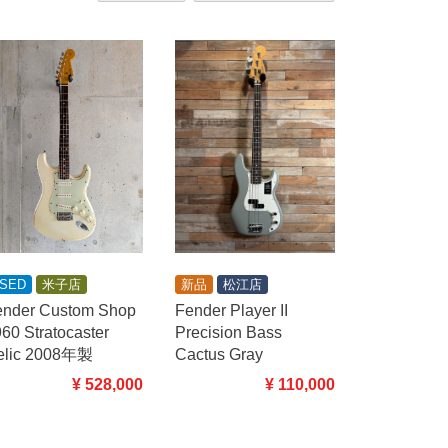
SED
米子店
新品
松江店
ender Custom Shop
Fender Player II
60 Stratocaster
Precision Bass
elic 2008年製
Cactus Gray
¥ 528,000
¥ 110,000