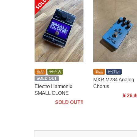
新品
米子店
新品
松江店
SOLD OUT
MXR M234 Analog
Electro Harmonix
Chorus
SMALL CLONE
¥ 26,
SOLD OUT!!