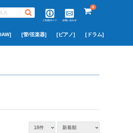
0
AW]
[管/弦楽器]
[ピアノ]
[ドラム]
▶サキソフォン
▶フルート
▶トランペット
▶クラリネット
▶トロンボーン
▶中古ピアノ
▶ROLAND
▶YAMAHA
▶その他のブランド
アルトサックス
テナーサックス
ソプラノサックス
▶PEARL
▶ROLAND
▶YAMAHA
その他のブランド