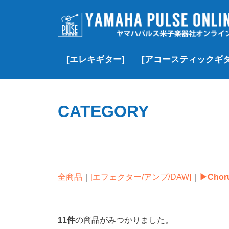
[エレキギター]
[アコースティックギタ
▷価格帯で探す
▶Fender
▶Fender Custom Shop
▶Gibson
▶Gibson Custom Shop
▶︎YAMAHA
▶momose
▶J.W. Black
▶SCHECTER
▶Black Smoker
▶Squier
▶その他のブランド
▷価格帯で探す
▶Gibson
▶Martin
▶Taylor
▶YAMAHA
▶MORRIS
▶Headway
▶K.Yairi
▶Guild
▶Martinez
▶その他のブランド
▶クラシック/エレガッ
▶Paul Reed Smith(PRS)
¥100,000以下
¥100,000~¥200,
¥200,000~¥300,
¥300,000~¥500,
¥500,000-¥1,000
¥1,000,000以上
新品
USED
VINTAGE
新品
USED
新品
USED
VINTAGE
新品
USED
新品
USED
新品
新品特価
USED
新品
USED
新品
USED
新品
新品特価
USED
VINTAGE
CATEGORY
全商品
[エフェクター/アンプ/DAW]
▶Chor
11
件
の商品がみつかりました。