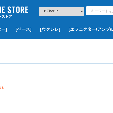
ー]
[ベース]
[ウクレレ]
[エフェクター/アンプ/D
ト
000
000
000
,000
¥100,000以下
¥100,000~¥200,000
¥200,000~¥300,000
¥300,000~¥500,000
¥500,000~¥1,000,000
¥1,000,000以上
新品
USED
VINTAGE
新品
USED
VINTAGE
新品
新品特価
USED
新品
USED
新品
USED
VINTAGE
新品
新品特価
USED
VINTAGE
▷価格帯で探す
▶Fender
▶Squier
▶YAMAHA
▶Bacchus
▶EDWARDS
▶ESP
▶Grass Roots
▶LAKLAND
▶momose
▶SCHECTER
▶その他のブランド
▷ボディーサイズで探す
▶DCT
▶Famous
▶KALA
▶KAMAKA
▶KoALOHA
▶Leho
▶Martin
▶Ohana
▶uma
▶その他のブランド
¥100,000以下
¥100,000~¥200,000
¥200,000~¥300,000
¥300,000~¥500,000
¥500,000~¥1,000,000
¥1,000,000以上
新品
USED
VINTAGE
新品
USED
▶Multi Effects
▶Overdrive/Distortion
▶Booster
▶Chorus
▶Delay/Reverb
▶Wah/Volume Padals
▶Compressor
▶Looper
▶その他
▶Acoustic Guitar Effects
▶Bass Effects
▶Guitar & Bass Amps
▶DAW/Recorder
ソプラノ
コンサート
テナー
その他
新品
USED
VINTAGE
us