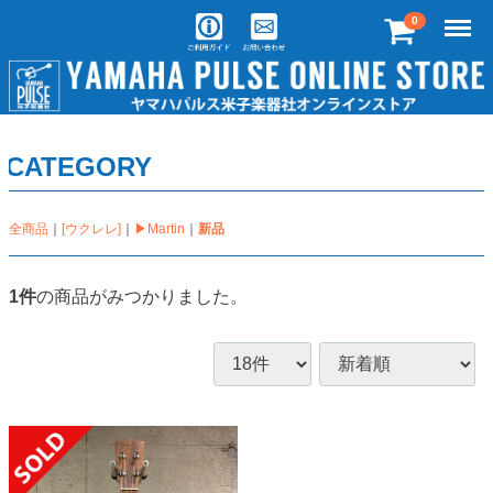
Menu
0
CATEGORY
全商品
[ウクレレ]
▶Martin
新品
1
件
の商品がみつかりました。