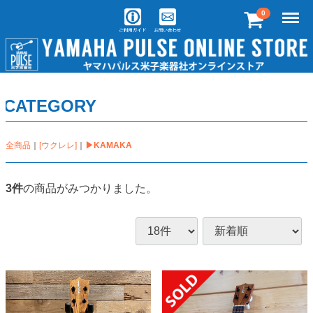
Menu
0
CATEGORY
全商品
[ウクレレ]
▶KAMAKA
3
件
の商品がみつかりました。