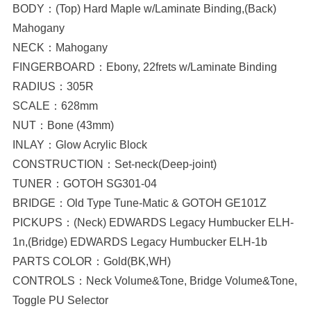
BODY：(Top) Hard Maple w/Laminate Binding,(Back)
Mahogany
NECK：Mahogany
FINGERBOARD：Ebony, 22frets w/Laminate Binding
RADIUS：305R
SCALE：628mm
NUT：Bone (43mm)
INLAY：Glow Acrylic Block
CONSTRUCTION：Set-neck(Deep-joint)
TUNER：GOTOH SG301-04
BRIDGE：Old Type Tune-Matic & GOTOH GE101Z
PICKUPS：(Neck) EDWARDS Legacy Humbucker ELH-
1n,(Bridge) EDWARDS Legacy Humbucker ELH-1b
PARTS COLOR：Gold(BK,WH)
CONTROLS：Neck Volume&Tone, Bridge Volume&Tone,
Toggle PU Selector