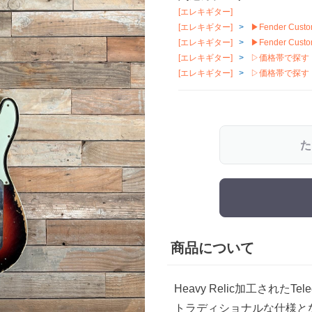
[エレキギター]
[エレキギター]
▶Fender Custo
[エレキギター]
▶Fender Custo
[エレキギター]
▷価格帯で探す
[エレキギター]
▷価格帯で探す
た
商品について
Heavy Relic加工されたTelec
トラディショナルな仕様と