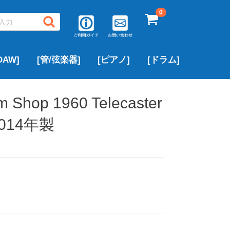
0
AW]
[管/弦楽器]
[ピアノ]
[ドラム]
▶サキソフォン
▶フルート
▶トランペット
▶クラリネット
▶トロンボーン
▶中古ピアノ
▶ROLAND
▶YAMAHA
▶その他のブランド
アルトサックス
テナーサックス
ソプラノサックス
▶PEARL
▶ROLAND
▶YAMAHA
その他のブランド
m Shop 1960 Telecaster
 2014年製