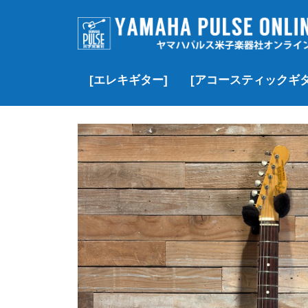
[エレキギター]
[アコースティックギタ
▷価格帯で探す
▶Fender
▶Fender Custom Shop
▶Gibson
▶Gibson Custom Shop
▶︎YAMAHA
▶momose
▶J.W. Black
▶SCHECTER
▶Black Smoker
▶Squier
▶その他のブランド
▷価格帯で探す
▶Gibson
▶Martin
▶Taylor
▶YAMAHA
▶MORRIS
▶Headway
▶K.Yairi
▶Guild
▶Martinez
▶その他のブランド
▶クラシック/エレガッ
▶Paul Reed Smith(PRS)
¥100,000以下
¥100,000~¥200,
¥200,000~¥300,
¥300,000~¥500,
¥500,000-¥1,000
¥1,000,000以上
新品
USED
VINTAGE
新品
USED
新品
USED
VINTAGE
新品
USED
新品
USED
新品
新品特価
USED
新品
USED
新品
USED
新品
新品特価
USED
VINTAGE