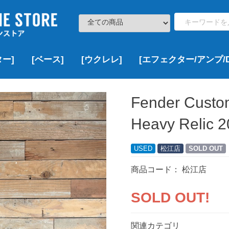
ー]
[ベース]
[ウクレレ]
[エフェクター/アンプ/D
ト
000
000
000
,000
¥100,000以下
¥100,000~¥200,000
¥200,000~¥300,000
¥300,000~¥500,000
¥500,000~¥1,000,000
¥1,000,000以上
新品
USED
VINTAGE
新品
USED
VINTAGE
新品
新品特価
USED
新品
USED
新品
USED
VINTAGE
新品
新品特価
USED
VINTAGE
▷価格帯で探す
▶Fender
▶Squier
▶YAMAHA
▶Bacchus
▶EDWARDS
▶ESP
▶Grass Roots
▶LAKLAND
▶momose
▶SCHECTER
▶その他のブランド
▷ボディーサイズで探す
▶DCT
▶Famous
▶KALA
▶KAMAKA
▶KoALOHA
▶Leho
▶Martin
▶Ohana
▶uma
▶その他のブランド
¥100,000以下
¥100,000~¥200,000
¥200,000~¥300,000
¥300,000~¥500,000
¥500,000~¥1,000,000
¥1,000,000以上
新品
USED
VINTAGE
新品
USED
▶Multi Effects
▶Overdrive/Distortion
▶Booster
▶Chorus
▶Delay/Reverb
▶Wah/Volume Padals
▶Compressor
▶Looper
▶その他
▶Acoustic Guitar Effects
▶Bass Effects
▶Guitar & Bass Amps
▶DAW/Recorder
ソプラノ
コンサート
テナー
その他
新品
USED
VINTAGE
Fender Custo
Heavy Relic
USED
松江店
SOLD OUT
商品コード：
松江店
SOLD OUT!
関連カテゴリ