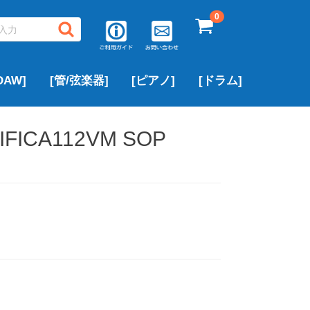
0
AW]
[管/弦楽器]
[ピアノ]
[ドラム]
▶サキソフォン
▶フルート
▶トランペット
▶クラリネット
▶トロンボーン
▶中古ピアノ
▶ROLAND
▶YAMAHA
▶その他のブランド
アルトサックス
テナーサックス
ソプラノサックス
▶PEARL
▶ROLAND
▶YAMAHA
その他のブランド
IFICA112VM SOP