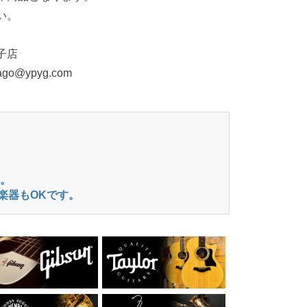
い。
子店
ago@ypyg.com
。
楽器もOKです。