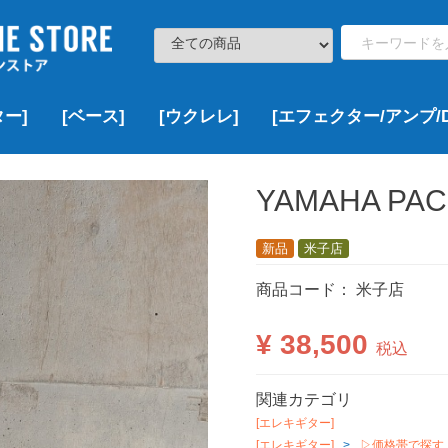
ー]
[ベース]
[ウクレレ]
[エフェクター/アンプ/D
ト
000
000
000
,000
¥100,000以下
¥100,000~¥200,000
¥200,000~¥300,000
¥300,000~¥500,000
¥500,000~¥1,000,000
¥1,000,000以上
新品
USED
VINTAGE
新品
USED
VINTAGE
新品
新品特価
USED
新品
USED
新品
USED
VINTAGE
新品
新品特価
USED
VINTAGE
▷価格帯で探す
▶Fender
▶Squier
▶YAMAHA
▶Bacchus
▶EDWARDS
▶ESP
▶Grass Roots
▶LAKLAND
▶momose
▶SCHECTER
▶その他のブランド
▷ボディーサイズで探す
▶DCT
▶Famous
▶KALA
▶KAMAKA
▶KoALOHA
▶Leho
▶Martin
▶Ohana
▶uma
▶その他のブランド
¥100,000以下
¥100,000~¥200,000
¥200,000~¥300,000
¥300,000~¥500,000
¥500,000~¥1,000,000
¥1,000,000以上
新品
USED
VINTAGE
新品
USED
▶Multi Effects
▶Overdrive/Distortion
▶Booster
▶Chorus
▶Delay/Reverb
▶Wah/Volume Padals
▶Compressor
▶Looper
▶その他
▶Acoustic Guitar Effects
▶Bass Effects
▶Guitar & Bass Amps
▶DAW/Recorder
ソプラノ
コンサート
テナー
その他
新品
USED
VINTAGE
YAMAHA PAC
新品
米子店
商品コード：
米子店
¥ 38,500
税込
関連カテゴリ
[エレキギター]
[エレキギター]
▷価格帯で探す