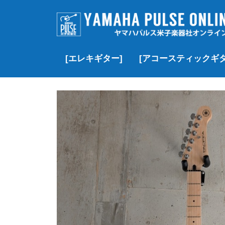
[エレキギター]
[アコースティックギタ
▷価格帯で探す
▶Fender
▶Fender Custom Shop
▶Gibson
▶Gibson Custom Shop
▶︎YAMAHA
▶momose
▶J.W. Black
▶SCHECTER
▶Black Smoker
▶Squier
▶その他のブランド
▷価格帯で探す
▶Gibson
▶Martin
▶Taylor
▶YAMAHA
▶MORRIS
▶Headway
▶K.Yairi
▶Guild
▶Martinez
▶その他のブランド
▶クラシック/エレガッ
▶Paul Reed Smith(PRS)
¥100,000以下
¥100,000~¥200,
¥200,000~¥300,
¥300,000~¥500,
¥500,000-¥1,000
¥1,000,000以上
新品
USED
VINTAGE
新品
USED
新品
USED
VINTAGE
新品
USED
新品
USED
新品
新品特価
USED
新品
USED
新品
USED
新品
新品特価
USED
VINTAGE