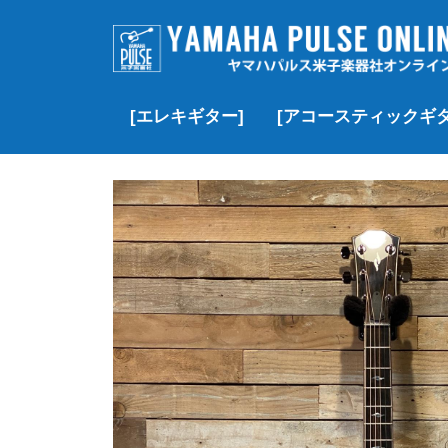
[エレキギター]
[アコースティックギタ
▷価格帯で探す
▶Fender
▶Fender Custom Shop
▶Gibson
▶Gibson Custom Shop
▶︎YAMAHA
▶momose
▶J.W. Black
▶SCHECTER
▶Black Smoker
▶Squier
▶その他のブランド
▷価格帯で探す
▶Gibson
▶Martin
▶Taylor
▶YAMAHA
▶MORRIS
▶Headway
▶K.Yairi
▶Guild
▶Martinez
▶その他のブランド
▶クラシック/エレガッ
▶Paul Reed Smith(PRS)
¥100,000以下
¥100,000~¥200,
¥200,000~¥300,
¥300,000~¥500,
¥500,000-¥1,000
¥1,000,000以上
新品
USED
VINTAGE
新品
USED
新品
USED
VINTAGE
新品
USED
新品
USED
新品
新品特価
USED
新品
USED
新品
USED
新品
新品特価
USED
VINTAGE