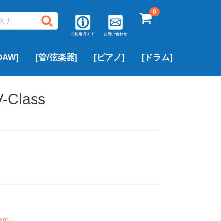
0
AW]
[管/弦楽器]
[ピアノ]
[ドラム]
▶サキソフォン
▶フルート
▶トランペット
▶クラリネット
▶トロンボーン
▶中古ピアノ
▶ROLAND
▶YAMAHA
▶その他のブランド
アルトサックス
テナーサックス
ソプラノサックス
▶PEARL
▶ROLAND
▶YAMAHA
その他のブランド
V-Class
lor