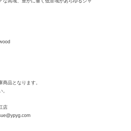
アな高域、豊かに響く低音域があらゆるジャ
wood
庫商品となります。
い。
江店
sue@ypyg.com