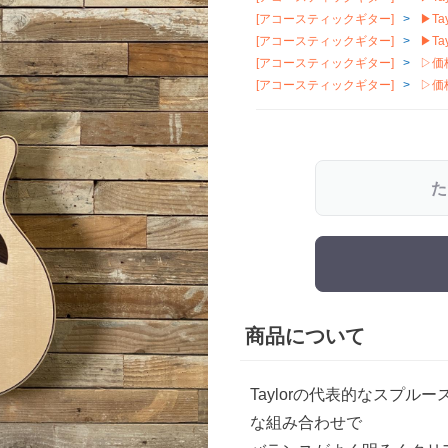
[アコースティックギター]
▶Tay
[アコースティックギター]
▶Tay
[アコースティックギター]
▷価
[アコースティックギター]
▷価
た
商品について
Taylorの代表的なスプ
な組み合わせで