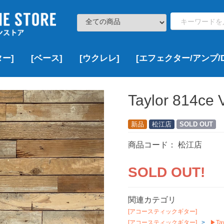
ー]
[ベース]
[ウクレレ]
[エフェクター/アンプ/D
ト
000
000
000
,000
¥100,000以下
¥100,000~¥200,000
¥200,000~¥300,000
¥300,000~¥500,000
¥500,000~¥1,000,000
¥1,000,000以上
新品
USED
VINTAGE
新品
USED
VINTAGE
新品
新品特価
USED
新品
USED
新品
USED
VINTAGE
新品
新品特価
USED
VINTAGE
▷価格帯で探す
▶Fender
▶Squier
▶YAMAHA
▶Bacchus
▶EDWARDS
▶ESP
▶Grass Roots
▶LAKLAND
▶momose
▶SCHECTER
▶その他のブランド
▷ボディーサイズで探す
▶DCT
▶Famous
▶KALA
▶KAMAKA
▶KoALOHA
▶Leho
▶Martin
▶Ohana
▶uma
▶その他のブランド
¥100,000以下
¥100,000~¥200,000
¥200,000~¥300,000
¥300,000~¥500,000
¥500,000~¥1,000,000
¥1,000,000以上
新品
USED
VINTAGE
新品
USED
▶Multi Effects
▶Overdrive/Distortion
▶Booster
▶Chorus
▶Delay/Reverb
▶Wah/Volume Padals
▶Compressor
▶Looper
▶その他
▶Acoustic Guitar Effects
▶Bass Effects
▶Guitar & Bass Amps
▶DAW/Recorder
ソプラノ
コンサート
テナー
その他
新品
USED
VINTAGE
Taylor 814ce 
新品
松江店
SOLD OUT
商品コード：
松江店
SOLD OUT!
関連カテゴリ
[アコースティックギター]
[アコースティックギター]
▶Tay