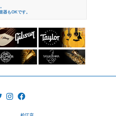
。
楽器もOKです。
松江店