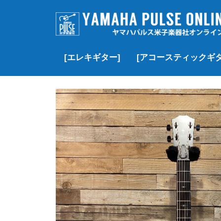
[エレキギター]
[アコースティックギタ
▷価格帯で探す
▶Fender
▶Fender Custom Shop
▶Gibson
▶Gibson Custom Shop
▶︎YAMAHA
▶momose
▶J.W. Black
▶SCHECTER
▶Black Smoker
▶Squier
▶その他のブランド
▷価格帯で探す
▶Gibson
▶Martin
▶Taylor
▶YAMAHA
▶MORRIS
▶Headway
▶K.Yairi
▶Guild
▶Martinez
▶その他のブランド
▶クラシック/エレガッ
▶Paul Reed Smith(PRS)
¥100,000以下
¥100,000~¥200,
¥200,000~¥300,
¥300,000~¥500,
¥500,000-¥1,000
¥1,000,000以上
新品
USED
VINTAGE
新品
USED
新品
USED
VINTAGE
新品
USED
新品
USED
新品
新品特価
USED
新品
USED
新品
USED
新品
新品特価
USED
VINTAGE