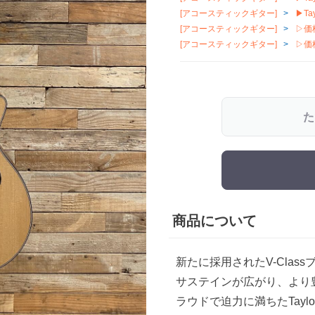
[アコースティックギター]
▶Tay
[アコースティックギター]
▷価
[アコースティックギター]
▷価
た
商品について
新たに採用されたV-Cla
サステインが広がり、より
ラウドで迫力に満ちたTayl