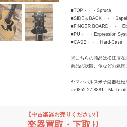
■TOP・・・Spruce
■SIDE＆BACK・・・Sapel
■FINGER BOARD・・・Eb
■PU・・・Expression Syste
■CASE・・・Hard-Case
※こちらの商品は松江店在
商品の状態、傷などお気軽
ヤマハパルス米子楽器社松
℡0852-27-8881 Mail mat
【中古楽器お売りください!】
楽器買取・下取り