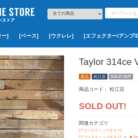
ー]
[ベース]
[ウクレレ]
[エフェクター/アンプ/D
ト
000
000
000
,000
¥100,000以下
¥100,000~¥200,000
¥200,000~¥300,000
¥300,000~¥500,000
¥500,000~¥1,000,000
¥1,000,000以上
新品
USED
VINTAGE
新品
USED
VINTAGE
新品
新品特価
USED
新品
USED
新品
USED
VINTAGE
新品
新品特価
USED
VINTAGE
▷価格帯で探す
▶Fender
▶Squier
▶YAMAHA
▶Bacchus
▶EDWARDS
▶ESP
▶Grass Roots
▶LAKLAND
▶momose
▶SCHECTER
▶その他のブランド
▷ボディーサイズで探す
▶DCT
▶Famous
▶KALA
▶KAMAKA
▶KoALOHA
▶Leho
▶Martin
▶Ohana
▶uma
▶その他のブランド
¥100,000以下
¥100,000~¥200,000
¥200,000~¥300,000
¥300,000~¥500,000
¥500,000~¥1,000,000
¥1,000,000以上
新品
USED
VINTAGE
新品
USED
▶Multi Effects
▶Overdrive/Distortion
▶Booster
▶Chorus
▶Delay/Reverb
▶Wah/Volume Padals
▶Compressor
▶Looper
▶その他
▶Acoustic Guitar Effects
▶Bass Effects
▶Guitar & Bass Amps
▶DAW/Recorder
ソプラノ
コンサート
テナー
その他
新品
USED
VINTAGE
Taylor 314ce 
新品
松江店
SOLD OUT
商品コード：
松江店
SOLD OUT!
関連カテゴリ
[アコースティックギター]
[アコースティックギター]
▶Tay