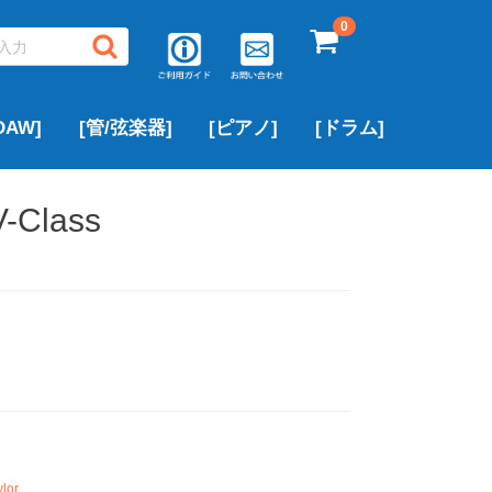
0
AW]
[管/弦楽器]
[ピアノ]
[ドラム]
▶サキソフォン
▶フルート
▶トランペット
▶クラリネット
▶トロンボーン
▶中古ピアノ
▶ROLAND
▶YAMAHA
▶その他のブランド
アルトサックス
テナーサックス
ソプラノサックス
▶PEARL
▶ROLAND
▶YAMAHA
その他のブランド
V-Class
lor