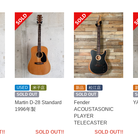
USED
米子店
新品
松江店
SOLD OUT
SOLD OUT
S
Martin D-28 Standard
Fender
Y
1996年製
ACOUSTASONIC
PLAYER
TELECASTER
SOLD OUT!!
!!
SOLD OUT!!