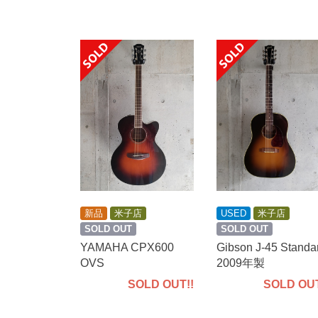
USED
米子店
新品
米子店
SOLD OUT
SOLD OUT
Gibson J-45 Standa
YAMAHA CPX600
2009年製
OVS
SOLD OUT
SOLD OUT!!