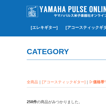
[エレキギター]
[アコースティックギタ
▷価格帯で探す
▶Fender
▶Fender Custom Shop
▶Gibson
▶Gibson Custom Shop
▶︎YAMAHA
▶momose
▶J.W. Black
▶SCHECTER
▶Black Smoker
▶Squier
▶その他のブランド
▷価格帯で探す
▶Gibson
▶Martin
▶Taylor
▶YAMAHA
▶MORRIS
▶Headway
▶K.Yairi
▶Guild
▶Martinez
▶その他のブランド
▶クラシック/エレガッ
▶Paul Reed Smith(PRS)
¥100,000以下
¥100,000~¥200,
¥200,000~¥300,
¥300,000~¥500,
¥500,000-¥1,000
¥1,000,000以上
新品
USED
VINTAGE
新品
USED
新品
USED
VINTAGE
新品
USED
新品
USED
新品
新品特価
USED
新品
USED
新品
USED
新品
新品特価
USED
VINTAGE
CATEGORY
全商品
[アコースティックギター]
▷価格帯
258
件
の商品がみつかりました。