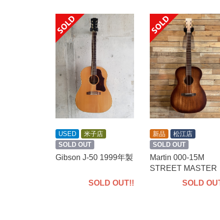
USED
米子店
新品
松江店
SOLD OUT
SOLD OUT
Gibson J-50 1999年製
Martin 000-15M
STREET MASTER
SOLD OUT!!
SOLD OUT