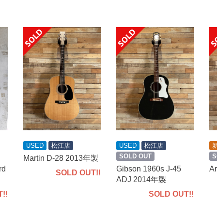
USED
松江店
USED
松江店
SOLD OUT
S
Martin D-28 2013年製
rd
Gibson 1960s J-45
A
SOLD OUT!!
ADJ 2014年製
!!
SOLD OUT!!