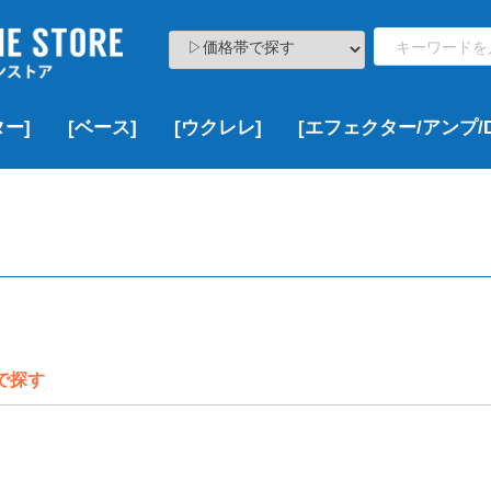
ー]
[ベース]
[ウクレレ]
[エフェクター/アンプ/D
ト
000
000
000
,000
¥100,000以下
¥100,000~¥200,000
¥200,000~¥300,000
¥300,000~¥500,000
¥500,000~¥1,000,000
¥1,000,000以上
新品
USED
VINTAGE
新品
USED
VINTAGE
新品
新品特価
USED
新品
USED
新品
USED
VINTAGE
新品
新品特価
USED
VINTAGE
▷価格帯で探す
▶Fender
▶Squier
▶YAMAHA
▶Bacchus
▶EDWARDS
▶ESP
▶Grass Roots
▶LAKLAND
▶momose
▶SCHECTER
▶その他のブランド
▷ボディーサイズで探す
▶DCT
▶Famous
▶KALA
▶KAMAKA
▶KoALOHA
▶Leho
▶Martin
▶Ohana
▶uma
▶その他のブランド
¥100,000以下
¥100,000~¥200,000
¥200,000~¥300,000
¥300,000~¥500,000
¥500,000~¥1,000,000
¥1,000,000以上
新品
USED
VINTAGE
新品
USED
▶Multi Effects
▶Overdrive/Distortion
▶Booster
▶Chorus
▶Delay/Reverb
▶Wah/Volume Padals
▶Compressor
▶Looper
▶その他
▶Acoustic Guitar Effects
▶Bass Effects
▶Guitar & Bass Amps
▶DAW/Recorder
ソプラノ
コンサート
テナー
その他
新品
USED
VINTAGE
で探す