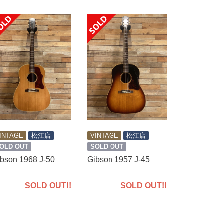
INTAGE
松江店
VINTAGE
松江店
OLD OUT
SOLD OUT
bson 1968 J-50
Gibson 1957 J-45
SOLD OUT!!
SOLD OUT!!