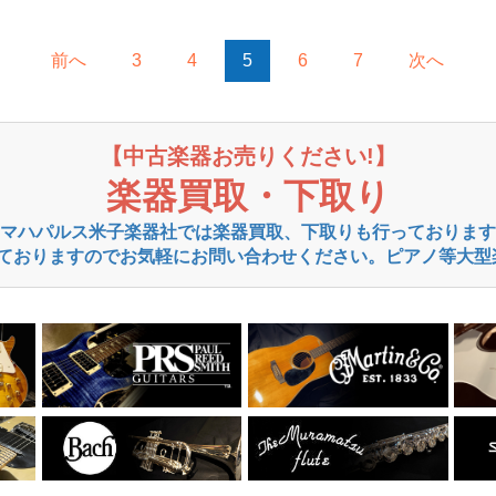
前へ
3
4
5
6
7
次へ
【中古楽器お売りください!】
楽器買取・下取り
マハパルス米子楽器社では楽器買取、下取りも行っております
ておりますのでお気軽にお問い合わせください。ピアノ等大型