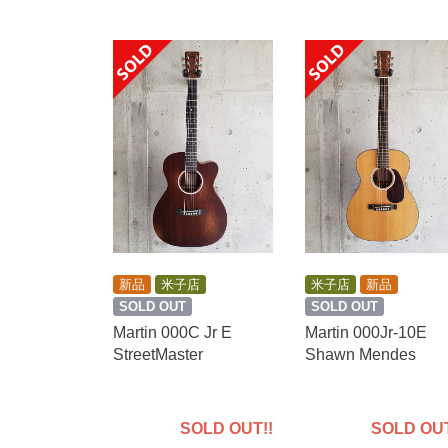
新品
米子店
米子店
新品
SOLD OUT
SOLD OUT
Martin 000C Jr E
Martin 000Jr-10E
StreetMaster
Shawn Mendes
SOLD OUT!!
SOLD OUT