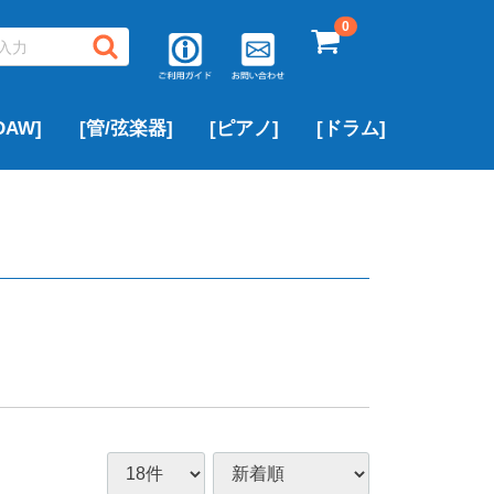
0
AW]
[管/弦楽器]
[ピアノ]
[ドラム]
▶サキソフォン
▶フルート
▶トランペット
▶クラリネット
▶トロンボーン
▶中古ピアノ
▶ROLAND
▶YAMAHA
▶その他のブランド
アルトサックス
テナーサックス
ソプラノサックス
▶PEARL
▶ROLAND
▶YAMAHA
その他のブランド