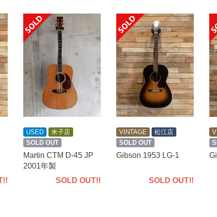
USED
米子店
VINTAGE
松江店
V
SOLD OUT
SOLD OUT
S
Martin CTM D-45 JP
Gibson 1953 LG-1
Gi
2001年製
SOLD OUT!!
!!
SOLD OUT!!