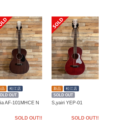
新品
松江店
新品
松江店
OLD OUT
SOLD OUT
ria AF-101MHCE N
S,yairi YEP-01
SOLD OUT!!
SOLD OUT!!