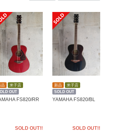
新品
米子店
新品
米子店
OLD OUT
SOLD OUT
AMAHA FS820/RR
YAMAHA FS820/BL
SOLD OUT!!
SOLD OUT!!