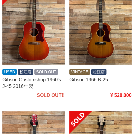
USED
松江店
SOLD OUT
VINTAGE
松江店
Gibson Customshop 1960's
Gibson 1966 B-25
J-45 2016年製
SOLD OUT!!
¥ 528,000