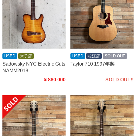
USED
米子店
USED
松江店
SOLD OUT
Sadowsky NYC Electric Guts
Taylor 710 1997年製
NAMM2018
¥ 880,000
SOLD OUT!!