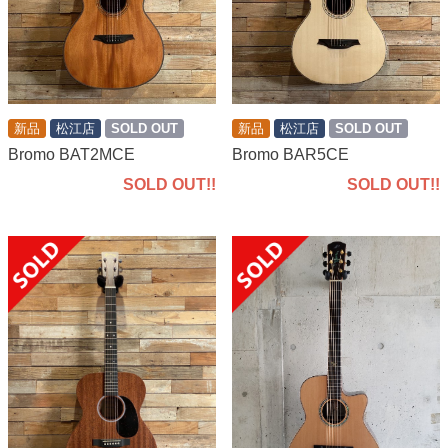
新品
松江店
SOLD OUT
新品
松江店
SOLD OUT
Bromo BAT2MCE
Bromo BAR5CE
SOLD OUT!!
SOLD OUT!!