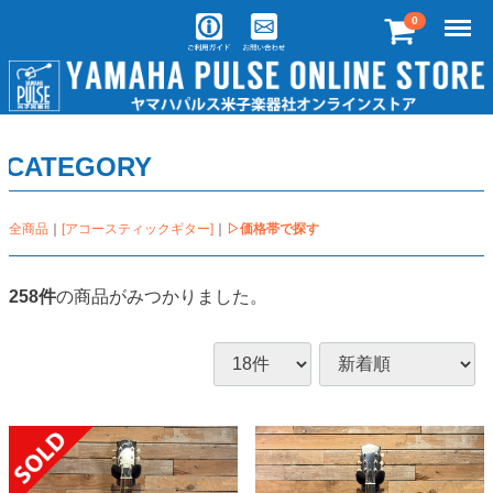
Menu
0
CATEGORY
全商品
[アコースティックギター]
▷価格帯で探す
258
件
の商品がみつかりました。