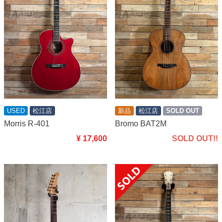
USED
松江店
新品
松江店
SOLD OUT
Morris R-401
Bromo BAT2M
¥ 17,600
SOLD OUT!!