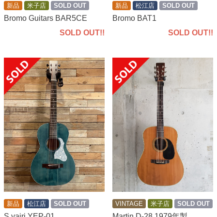
新品
米子店
SOLD OUT
新品
松江店
SOLD OUT
Bromo Guitars BAR5CE
Bromo BAT1
SOLD OUT!!
SOLD OUT!!
VINTAGE
米子店
SOLD OUT
新品
松江店
SOLD OUT
Martin D-28 1979年製
S,yairi YEP-01