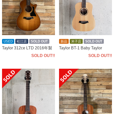
新品
米子店
SOLD OUT
USED
松江店
SOLD OUT
Taylor BT-1 Baby Taylor
Taylor 312ce LTD 2016年製
SOLD OUT!!
SOLD OUT!!