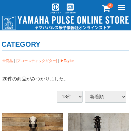
Menu
0
CATEGORY
全商品
[アコースティックギター]
▶Taylor
20
件
の商品がみつかりました。