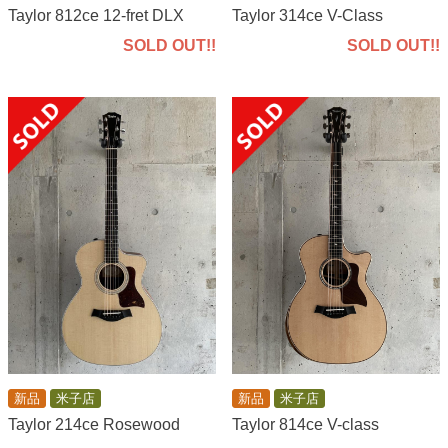
Taylor 812ce 12-fret DLX
Taylor 314ce V-Class
SOLD OUT!!
SOLD OUT!!
新品
米子店
新品
米子店
Taylor 214ce Rosewood
Taylor 814ce V-class