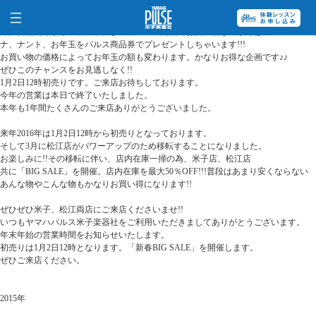
2016年、初っ端からパルス、やっちゃいます!!!
1月2日初売りから17日日曜日までにパルス両店でお買い物して頂くと、
ナ、ナント、お年玉をパルス商品券でプレゼントしちゃいます!!!
お買い物の価格によってお年玉の額も変わります。かなりお得な企画です♪♪
ぜひこのチャンスをお見逃しなく!!
1月2日12時初売りです。ご来店お待ちしております。
今年の営業は本日で終了いたしました。
本年も1年間たくさんのご来店ありがとうございました。
来年2016年は1月2日12時から初売りとなっております。
そして3月に松江店がパワーアップのため移転することになりました。
お楽しみに!!その移転に伴い、店内在庫一掃の為、米子店、松江店
共に「BIG SALE」を開催。店内在庫を最大50％OFF!!!普段はあまり安くならない
あんな物やこんな物もかなりお買い得になります!!
ぜひぜひ米子、松江両店にご来店くださいませ!!
いつもヤマハパルス米子楽器社をご利用いただきましてありがとうございます。
年末年始の営業時間をお知らせいたします。
初売りは1月2日12時となります。「新春BIG SALE」を開催します。
ぜひご来店ください。
2015年