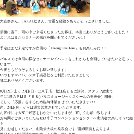
大喜多さん、SAKAE辻さん、貴重な経験をありがとうございました。
最後に当日、雨の中ご来場くださったお客様、本当にありがとうございました！
よければまたセミナーの感想を聞かせてくださいね！
予定はまだ未定ですが次回の『Through the Tone』もお楽しみに！！
パルスでは今回の様なセミナーやイベントをこれからも企画していきたいと思って
います。
今後ともどうぞよろしくお願い致します。
いつもヤマハパルス米子楽器社をご利用いただきまして
誠にありがとうございます。
8月22日(土)、23日(日）は米子店、松江店ともに講師、スタッフ総出で
年に1度のＰＭＳ ＦＥＳ(パルスミュージックスクールの発表会）開催、
そして『応援』をするため臨時休業させていただきます♪♪♪
尚、24日(月）からは通常営業させていただきます。
お客様には大変ご迷惑をおかけいたしますが、宜しくお願い致します。
お時間がございましたらぜひ米子コンベンションセンターへ出演者の楽しそうな顔
を
見にお越しください。山陰最大級の発表会です!!講師演奏もあります。