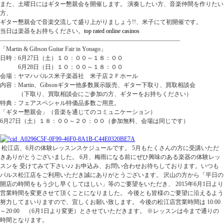
また、土曜日にはギター懇親会を開催します。 演奏したい方、音楽仲間を作りたい
方、
ギター懇親会で音楽交流して盛り上がりましょう!!、米子にて初開催です。
当日は楽器をお持ちください。
top rated online casinos
——————————————————————————————
「Martin & Gibson Guitar Fair in Yonago」
日時：6月27日（土）１０：００～１８：００
6月28日（日）１０：００～１８：００
会場：ヤマハパルス米子楽器社 米子店２Ｆホール
内容：Martin、Gibsonギター他多数展示販売、ギター下取り、買取相談会
（下取り、買取相談会にご参加の方、ギターをお持ちください）
特典：フェアスペシャル特価品多数ご用意。
「ギター懇親会」（音楽を通じてのコミュニケーション）
6月27日（土）１８：００～２０：００（参加無料、会場は同じです）
松江店、6月の体験レッスンスケジュールです。 5月もたくさんの方に受講いただ
きありがとうございました。 6月、梅雨になる前にぜひ興味のある楽器の体験レッ
スンを 受けてみて下さい♪♪ お申込み、お問い合わせお待ちしております。いつも
パルス松江店をご利用いただき誠にありがとうございます。 沢山の方から「平日の
開店の時間をもう少し早くしてほしい」等のご要望をいただき、 2015年6月1日より
営業時間を変更させて頂くことになりました。 今後とも皆様のご要望に沿えるよう
努力してまいりますので、宜しくお願い致します。 今後の松江店営業時間は 10:00
～20:00 （6月1日より変更）とさせていただきます。 ※レッスンは今まで通りの
時間となります。