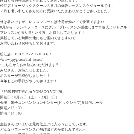
両日とも14時開演です!!!宜しくお願い致します。
松江店ミュージックスクールの８月の体験レッスンスケジュールです。
７月も暑い中たくさんの方に受講いただきありがとうございました。
外は暑いですが、レッスンルームは冷房が効いてて快適ですよ♪♪
8月からトランペットコースにグループレッスンが誕生します!! 個人よりもグルー
プレッスンが良い!!という方、お待ちしております!!
掲載している時間の他にもご案内できますので
お問い合わせお待ちしております。
松江店 ０８５２-２７-８８８１
//www.ypyg.com/trial_lesson/
↑こちらからお申込みいただけます!!
みなさん、お待たせしました。
ポスターが完成がしました！！
今年もこの季節がやって参ります！
『PMS FESTIVAL in YONAGO VOL.28』
開催日：8月22日（土）・23日（日）
会場：米子コンベンションセンター(ビッグシップ)多目的ホール
開場／13：30
開演／14：00
生徒さんはいよいよ最終仕上げに入ろうとしています。
どんなパフォーマンスが飛び出すのか楽しみですね～！