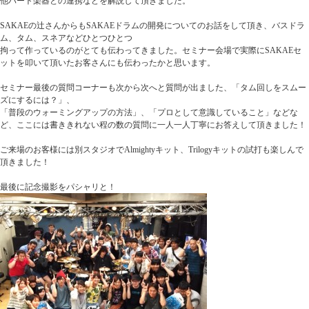
他パート楽器との連携などを解説して頂きました。
SAKAEの辻さんからもSAKAEドラムの開発についてのお話をして頂き、バスドラ
ム、タム、スネアなどひとつひとつ
拘って作っているのがとても伝わってきました。セミナー会場で実際にSAKAEセ
ットを叩いて頂いたお客さんにも伝わったかと思います。
セミナー最後の質問コーナーも次から次へと質問が出ました、「タム回しをスムー
ズにするには？」、
「普段のウォーミングアップの方法」、「プロとして意識していること」などな
ど、ここには書ききれない程の数の質問に一人一人丁寧にお答えして頂きました！
ご来場のお客様には別スタジオでAlmightyキット、Trilogyキットの試打も楽しんで
頂きました！
最後に記念撮影をパシャリと！