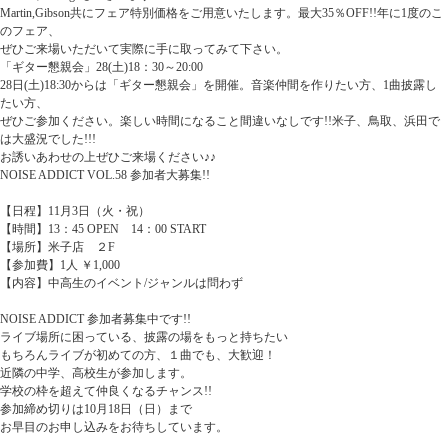
Martin,Gibson共にフェア特別価格をご用意いたします。最大35％OFF!!年に1度のこ
のフェア、
ぜひご来場いただいて実際に手に取ってみて下さい。
「ギター懇親会」28(土)18：30～20:00
28日(土)18:30からは「ギター懇親会」を開催。音楽仲間を作りたい方、1曲披露し
たい方、
ぜひご参加ください。楽しい時間になること間違いなしです!!米子、鳥取、浜田で
は大盛況でした!!!
お誘いあわせの上ぜひご来場ください♪♪
NOISE ADDICT VOL.58 参加者大募集!!
【日程】11月3日（火・祝）
【時間】13：45 OPEN 14：00 START
【場所】米子店 ２F
【参加費】1人 ￥1,000
【内容】中高生のイベント/ジャンルは問わず
NOISE ADDICT 参加者募集中です!!
ライブ場所に困っている、披露の場をもっと持ちたい
もちろんライブが初めての方、１曲でも、大歓迎！
近隣の中学、高校生が参加します。
学校の枠を超えて仲良くなるチャンス!!
参加締め切りは10月18日（日）まで
お早目のお申し込みをお待ちしています。