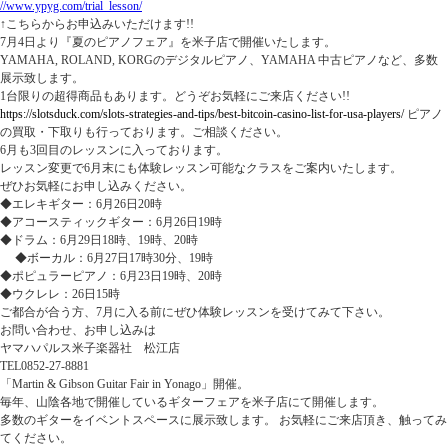
//www.ypyg.com/trial_lesson/
↑こちらからお申込みいただけます!!
7月4日より『夏のピアノフェア』を米子店で開催いたします。
YAMAHA, ROLAND, KORGのデジタルピアノ、YAMAHA 中古ピアノなど、多数
展示致します。
1台限りの超得商品もあります。どうぞお気軽にご来店ください!!
https://slotsduck.com/slots-strategies-and-tips/best-bitcoin-casino-list-for-usa-players/
ピアノ
の買取・下取りも行っております。ご相談ください。
6月も3回目のレッスンに入っております。
レッスン変更で6月末にも体験レッスン可能なクラスをご案内いたします。
ぜひお気軽にお申し込みください。
◆エレキギター：6月26日20時
◆アコースティックギター：6月26日19時
◆ドラム：6月29日18時、19時、20時
◆ボーカル：6月27日17時30分、19時
◆ポピュラーピアノ：6月23日19時、20時
◆ウクレレ：26日15時
ご都合が合う方、7月に入る前にぜひ体験レッスンを受けてみて下さい。
お問い合わせ、お申し込みは
ヤマハパルス米子楽器社 松江店
TEL0852-27-8881
「Martin & Gibson Guitar Fair in Yonago」開催。
毎年、山陰各地で開催しているギターフェアを米子店にて開催します。
多数のギターをイベントスペースに展示致します。 お気軽にご来店頂き、触ってみ
てください。