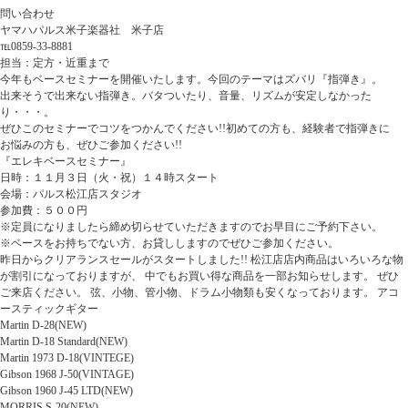
問い合わせ
ヤマハパルス米子楽器社 米子店
℡0859-33-8881
担当：定方・近重まで
今年もベースセミナーを開催いたします。今回のテーマはズバリ『指弾き』。
出来そうで出来ない指弾き。バタついたり、音量、リズムが安定しなかった
り・・・。
ぜひこのセミナーでコツをつかんでください!!初めての方も、経験者で指弾きに
お悩みの方も、ぜひご参加ください!!
『エレキベースセミナー』
日時：１１月３日（火・祝）１４時スタート
会場：パルス松江店スタジオ
参加費：５００円
※定員になりましたら締め切らせていただきますのでお早目にご予約下さい。
※ベースをお持ちでない方、お貸ししますのでぜひご参加ください。
昨日からクリアランスセールがスタートしました!! 松江店店内商品はいろいろな物
が割引になっておりますが、 中でもお買い得な商品を一部お知らせします。 ぜひ
ご来店ください。 弦、小物、管小物、ドラム小物類も安くなっております。 アコ
ースティックギター
Martin D-28(NEW)
Martin D-18 Standard(NEW)
Martin 1973 D-18(VINTEGE)
Gibson 1968 J-50(VINTAGE)
Gibson 1960 J-45 LTD(NEW)
MORRIS S-20(NEW)