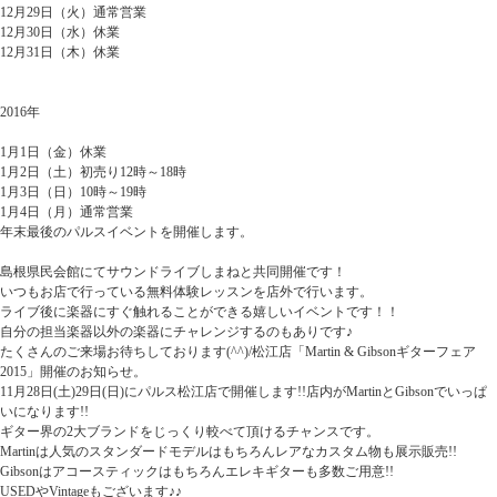
12月29日（火）通常営業
12月30日（水）休業
12月31日（木）休業
2016年
1月1日（金）休業
1月2日（土）初売り12時～18時
1月3日（日）10時～19時
1月4日（月）通常営業
年末最後のパルスイベントを開催します。
島根県民会館にてサウンドライブしまねと共同開催です！
いつもお店で行っている無料体験レッスンを店外で行います。
ライブ後に楽器にすぐ触れることができる嬉しいイベントです！！
自分の担当楽器以外の楽器にチャレンジするのもありです♪
たくさんのご来場お待ちしております(^^)/松江店「Martin & Gibsonギターフェア
2015」開催のお知らせ。
11月28日(土)29日(日)にパルス松江店で開催します!!店内がMartinとGibsonでいっぱ
いになります!!
ギター界の2大ブランドをじっくり較べて頂けるチャンスです。
Martinは人気のスタンダードモデルはもちろんレアなカスタム物も展示販売!!
Gibsonはアコースティックはもちろんエレキギターも多数ご用意!!
USEDやVintageもございます♪♪