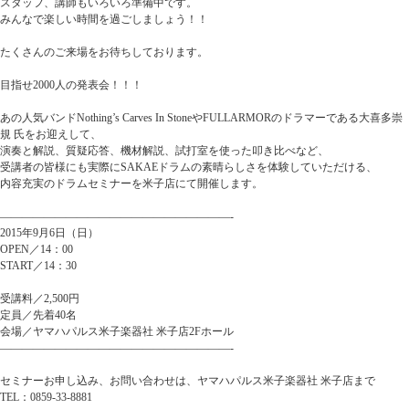
スタッフ、講師もいろいろ準備中です。
みんなで楽しい時間を過ごしましょう！！
たくさんのご来場をお待ちしております。
目指せ2000人の発表会！！！
あの人気バンドNothing’s Carves In StoneやFULLARMORのドラマーである大喜多崇
規 氏をお迎えして、
演奏と解説、質疑応答、機材解説、試打室を使った叩き比べなど、
受講者の皆様にも実際にSAKAEドラムの素晴らしさを体験していただける、
内容充実のドラムセミナーを米子店にて開催します。
—————————————————————-
2015年9月6日（日）
OPEN／14：00
START／14：30
受講料／2,500円
定員／先着40名
会場／ヤマハパルス米子楽器社 米子店2Fホール
—————————————————————-
セミナーお申し込み、お問い合わせは、ヤマハパルス米子楽器社 米子店まで
TEL：0859-33-8881