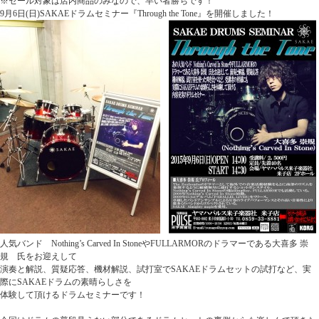
※セール対象は店内商品のみなので、早い者勝ちです！
9月6日(日)SAKAEドラムセミナー『Through the Tone』を開催しました！
人気バンド Nothing’s Carved In StoneやFULLARMORのドラマーである大喜多 崇
規 氏をお迎えして
演奏と解説、質疑応答、機材解説、試打室でSAKAEドラムセットの試打など、実
際にSAKAEドラムの素晴らしさを
体験して頂けるドラムセミナーです！